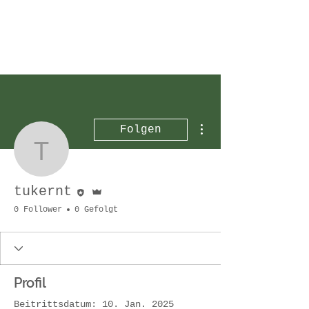
Weitere Optionen
Folgen
tukernt
Editor
Administrator
tukernt
0 Follower
0 Gefolgt
Profil
Beitrittsdatum: 10. Jan. 2025