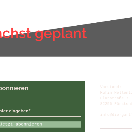
chst geplant
bonnieren
Vorstand:
Rufin Mellent
Flurstraße 7
82256 Fürsten
info@die-gart
Jetzt abonnieren